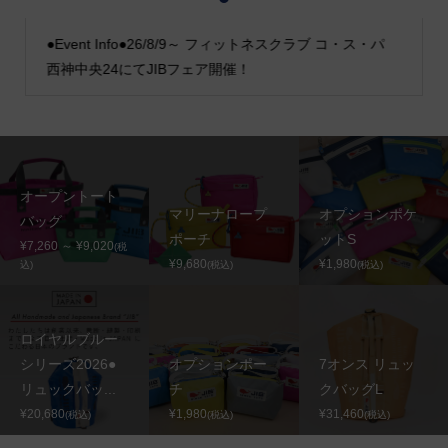
1
2
3
●Event Info●26/8/9～ フィットネスクラブ コ・ス・パ
西神中央24にてJIBフェア開催！
オープントート
マリーナロープ
オプションポケ
バッグ
ポーチ
ットS
¥7,260 ～ ¥9,020
(税
¥9,680
¥1,980
込)
(税込)
(税込)
ロイヤルブルー
シリーズ2026●
オプションポー
7オンス リュッ
リュックバッ...
チ
クバッグL
¥20,680
¥1,980
¥31,460
(税込)
(税込)
(税込)