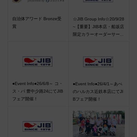
自治体アワード Bronze受
☆JIB Group Info☆20/9/28
賞
~【重要】JIB本店・船坂店
限定カラーオーダーサー...
●Event Info●26/6/8～ コ・
●Event Info●26/4/1～あべ
ス・パ 豊中少路24にてJIB
のハルカス近鉄本店にてJI
フェア開催！
Bフェア開催！