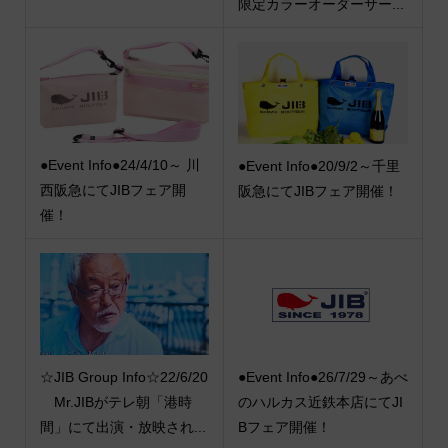
限定カラーオーダーサー...
●Event Info●24/4/10～ 川
●Event Info●20/9/2～千里
西阪急にてJIBフェア開
阪急にてJIBフェア開催！
催！
☆JIB Group Info☆22/6/20
●Event Info●26/7/29～あべ
Mr.JIBがテレ朝「港時
のハルカス近鉄本店にてJI
間」にて出演・放映され...
Bフェア開催！