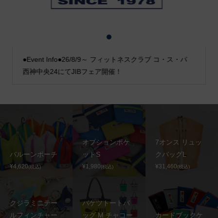
1
2
3
●Event Info●26/8/9～ フィットネスクラブ コ・ス・パ
西神中央24にてJIBフェア開催！
オプションポケ
7オンス リュッ
バルーンポーチ
ットS
クバッグL
¥4,620
¥1,980
¥31,460
(税込)
(税込)
(税込)
クジラミニテー
バケツトートバ
ルフィンチャー
ッグ M チャコー
カードブックケ