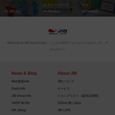
ム
ルグレーテープ
ース
¥1,760
¥5,830
¥2,640
(税込)
(税込)
(税込)
Welcome to JIB Home Page! ‐ くじらが目印！セイルクロスのバッグ、ア
クセサリー
News & Blog
About JIB
Web更新info
JIBについて
Event info
サービス
JIB Group info
ショップリスト（販売店情報）
SHOP BLOG
SDGsの取り組み
MR.Jiblog
JIB CAFE