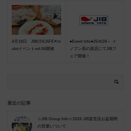
4月18日 JIBCOCAFE✕m
●Event Info●25/4/28～ イ
ulotイベントvol.06開催
ノブン高の原店にてJIBフ
ェア開催！
最近の記事
☆JIB Group Info☆2026 JIB直営店お盆期間
の営業いついて