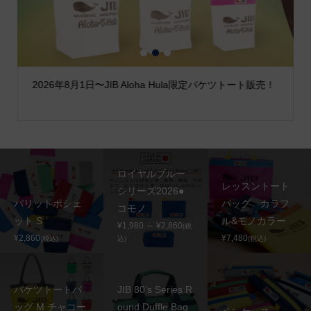
1
2
3
2026年8月1日〜JIB Aloha Hula限定バケツトート販売！
ロイヤルブルー
レッスントート
シリーズ2026●
バリットポシェ
バッグ カラフ
コモノ
ット S
ル&モノカラー
¥1,980 ～ ¥2,860
(税
¥2,860
¥7,480
(税込)
込)
(税込)
バケツトートバ
JIB 80’s Series R
ッグ M チャコー
ound Duffle Bag