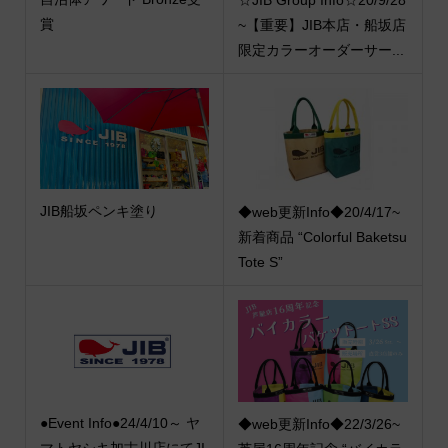
賞
~【重要】JIB本店・船坂店
限定カラーオーダーサー...
JIB船坂ペンキ塗り
◆web更新Info◆20/4/17~
新着商品 “Colorful Baketsu
Tote S”
●Event Info●24/4/10～ ヤ
◆web更新Info◆22/3/26~