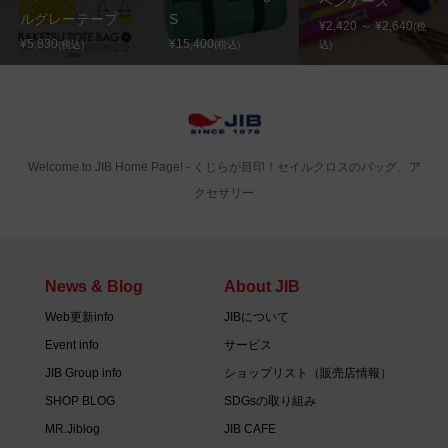
ペンケース
ルグレーテープ
S
¥2,420 ～ ¥2,640
(税
¥5,830
¥15,400
(税込)
(税込)
込)
Welcome to JIB Home Page! ‐ くじらが目印！セイルクロスのバッグ、ア
クセサリー
News & Blog
About JIB
Web更新info
JIBについて
Event info
サービス
JIB Group info
ショップリスト（販売店情報）
SHOP BLOG
SDGsの取り組み
MR.Jiblog
JIB CAFE