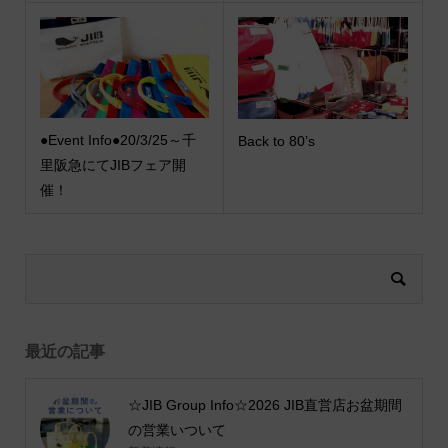
●Event Info●20/3/25～千
Back to 80’s
里阪急にてJIBフェア開
催！
最近の記事
☆JIB Group Info☆2026 JIB直営店お盆期間
の営業いついて