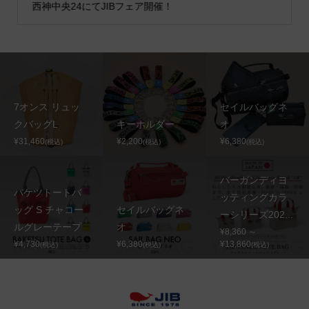
西神中央24にてJIBフェア開催！
7オンス リュッ
セイルバッグネ
クバッグL
キーホルダー
オ
¥31,460
¥2,200
¥6,380
(税込)
(税込)
(税込)
バーガンディヨ
バケツトートバ
ッティングカラ
ッグ S チャコー
セイルバッグネ
ーシリーズ202...
ルグレーテープ
オ
¥8,360 ～
¥4,730
¥6,380
¥13,860
(税込)
(税込)
(税込)