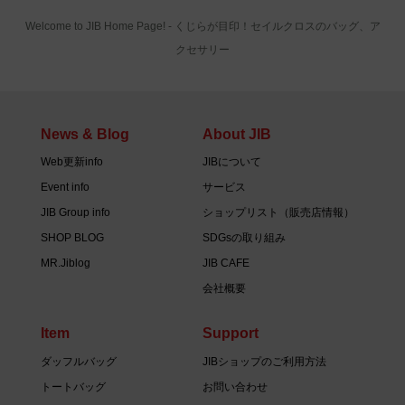
Welcome to JIB Home Page! ‐ くじらが目印！セイルクロスのバッグ、ア
クセサリー
News & Blog
About JIB
Web更新info
JIBについて
Event info
サービス
JIB Group info
ショップリスト（販売店情報）
SHOP BLOG
SDGsの取り組み
MR.Jiblog
JIB CAFE
会社概要
Item
Support
ダッフルバッグ
JIBショップのご利用方法
トートバッグ
お問い合わせ