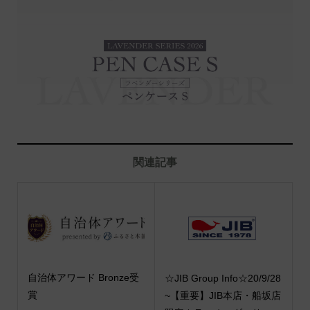
関連記事
自治体アワード Bronze受
☆JIB Group Info☆20/9/28
賞
~【重要】JIB本店・船坂店