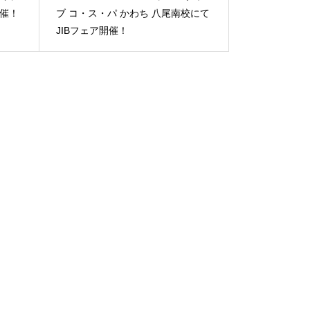
開催！
ブ コ・ス・パ かわち 八尾南校にて
JIBフェア開催！