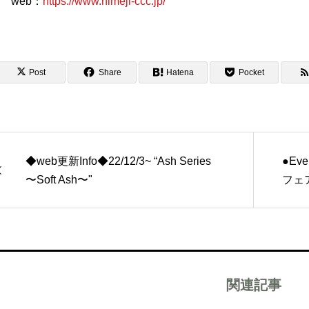
web：
https://www.himeji-ccc.jp/
Post
Share
Hatena
Pocket
◆web更新Info◆22/12/3~ “Ash Series
●Eve
〜Soft Ash〜"
フェ
関連記事