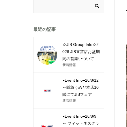
最近の記事
☆JIB Group Info☆2
026 JIB直営店お盆期
間の営業いついて
新着情報
●Event Info●26/8/12
～阪急うめだ本店10
階にてJIBフェア
新着情報
●Event Info●26/8/9
～ フィットネスクラ