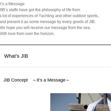
It’s a Message
JIB’s staffs have got the philosophy of life from
a lot of experiences of Yachting and other outdoor sports,
and present it as some message by every goods of JIB.
We hope you will receive our message from the sea.
With love from over the horizon.
What’s JIB
JIB Concept ～It’s a Message～