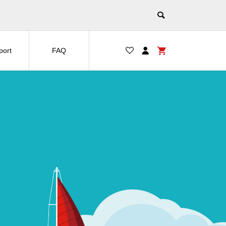
port
FAQ