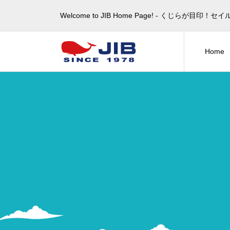
Welcome to JIB Home Page! ‐ くじらが
Home