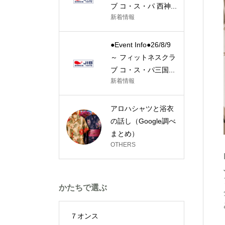
ブ コ・ス・パ 西神...
新着情報
●Event Info●26/8/9
～ フィットネスクラ
ブ コ・ス・パ三国...
新着情報
アロハシャツと浴衣
の話し（Google調べ
まとめ）
OTHERS
かたちで選ぶ
７オンス