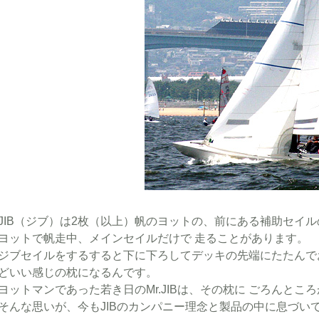
JIB（ジブ）は2枚（以上）帆のヨットの、前にある補助セイ
ヨットで帆走中、メインセイルだけで 走ることがあります。
ジブセイルをするすると下に下ろしてデッキの先端にたたんで
どいい感じの枕になるんです。
ヨットマンであった若き日のMr.JIBは、その枕に ごろんと
そんな思いが、今もJIBのカンパニー理念と製品の中に息づい