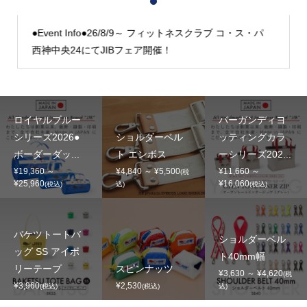
1
2
3
●Event Info●26/8/9～ フィットネスクラブ コ・ス・パ
西神中央24にてJIBフェア開催！
ロイヤルブルー
バーガンディヨ
シリーズ2026●
ショルダーベル
ッティングカラ
ボーダーダッ...
ト エンボス
ーシリーズ202...
¥19,360 ～
¥4,840 ～ ¥5,500
¥11,660 ～
(税
¥25,960
¥16,060
(税込)
込)
(税込)
バケツトートバ
ショルダーベル
ッグ SS アイボ
ト40mm幅
リーテープ
スピンナッツ
¥3,630 ～ ¥4,620
(税
¥3,960
¥2,530
(税込)
(税込)
込)