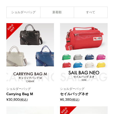
ショルダーバッグ
新着順
すべて
S
L
D
O
U
O
T
ショルダーバッグ
ショルダーバッグ
Carrying Bag M
セイルバッグネオ
¥30,800
¥6,380
(税込)
(税込)
S
L
D
O
U
O
T