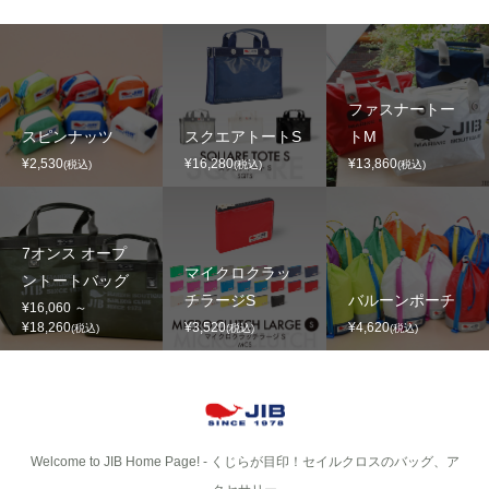
ファスナートー
スピンナッツ
スクエアトートS
トM
¥2,530
¥16,280
¥13,860
(税込)
(税込)
(税込)
7オンス オープ
マイクロクラッ
ントートバッグ
チラージS
バルーンポーチ
¥16,060 ～
¥18,260
¥3,520
¥4,620
(税込)
(税込)
(税込)
Welcome to JIB Home Page! ‐ くじらが目印！セイルクロスのバッグ、ア