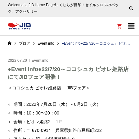
Welcome to JIB Home Page! ‐ くじらが目印！セイルクロスのバッ
グ、アクセサリー


ブログ
Event info
●Event Info●22/7/20～ココシュカ ピオレ姫路店にてJIBフェア開催！
2022.07.20
Event info
●Event Info●22/7/20～ココシュカ ピオレ姫路店
にてJIBフェア開催！
＜ココシュカ ピオレ姫路店 JIBフェア＞
期間：2022年7月20日（水）～8月2日（火）
時間：10：00〜20：00
会場：ピオレ姫路2 １F
住所：〒 670-0914 兵庫県姫路市豆腐町222
アクセス：JR・山陽姫路駅すぐ