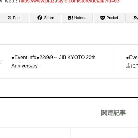
web：
https://www.plazastyle.com/store/detail/?id=63
Post
Share
Hatena
Pocket
●Event Info●22/9/9～ JIB KYOTO 20th
●Eve
Anniversary！
店に
関連記事