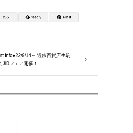
RSS
feedly
Pin it
nt Info●22/9/14～ 近鉄百貨店生駒
てJIBフェア開催！