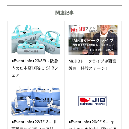
関連記事
●Event Info●23/8/9～阪急
Mr.JIBトークライブ＠西宮
うめだ本店10階にてJIBフ
阪急 特設ステージ！
ェア
●Event Info●22/7/13～ 川
●Event Info●20/9/19～ ヤ
西阪急にてJIBフェア開