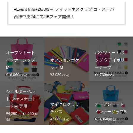
●Event Info●26/8/9～ フィットネスクラブ コ・ス・パ
西神中央24にてJIBフェア開催！
オープントート
バケツトートバ
インナージップ
オプションポケ
ッグ S アイボリ
M
ット M
ーテープ
¥16,060
¥3,080
¥4,730
(税込)
(税込)
(税込)
ショルダーベル
ト ファスナート
マイクロクラッ
オープントート
ートM 専用
チパス
インナージップS
¥4,290 ～ ¥4,950
(税
¥3,080
¥13,860
込)
(税込)
(税込)