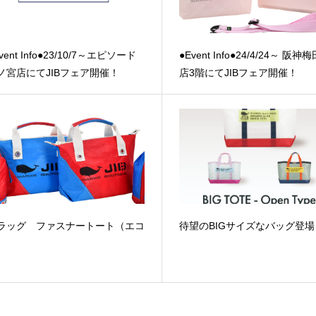
vent Info●23/10/7～エピソード
●Event Info●24/4/24～ 阪神
ノ宮店にてJIBフェア開催！
店3階にてJIBフェア開催！
ラッグ ファスナートート（エコ
待望のBIGサイズなバッグ登場
）