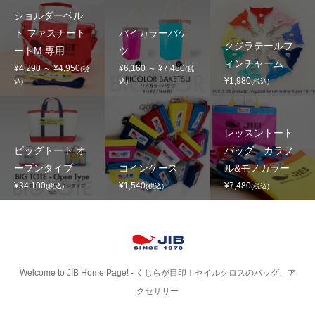
ショルダーベル
ト ファスナート
バイカラーバケ
クジラテールフ
ートM 専用
ツ
ィンチャーム
¥4,290 ～ ¥4,950
¥6,160 ～ ¥7,480
(税
(税
¥1,980
込)
込)
(税込)
レッスントート
ビッグトート オ
バッグ カラフ
ープンタイプ
コインケース
ル&モノカラー
¥34,100
¥1,540
¥7,480
(税込)
(税込)
(税込)
Welcome to JIB Home Page! ‐ くじらが目印！セイルクロスのバッグ、ア
クセサリー