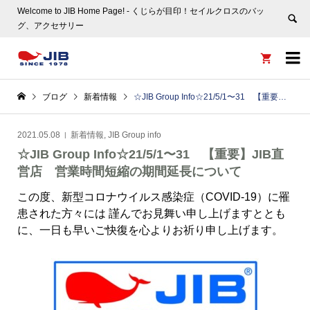
Welcome to JIB Home Page! ‐ くじらが目印！セイルクロスのバッ
グ、アクセサリー


ブログ
新着情報
☆JIB Group Info☆21/5/1〜31 【重要】JIB直営店 営業時間短縮の期間延長について
2021.05.08
新着情報
,
JIB Group info
☆JIB Group Info☆21/5/1〜31 【重要】JIB直
営店 営業時間短縮の期間延長について
この度、新型コロナウイルス感染症（COVID-19）に罹
患された方々には 謹んでお見舞い申し上げますととも
に、一日も早いご快復を心よりお祈り申し上げます。