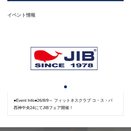
イベント情報
1
2
3
●Event Info●26/8/9～ フィットネスクラブ コ・ス・パ
西神中央24にてJIBフェア開催！