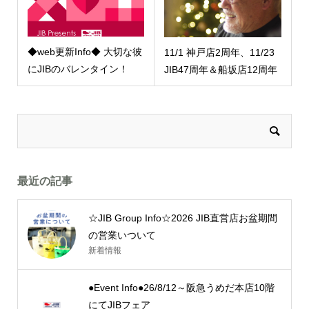
◆web更新Info◆ 大切な彼
11/1 神戸店2周年、11/23
にJIBのバレンタイン！
JIB47周年＆船坂店12周年
最近の記事
☆JIB Group Info☆2026 JIB直営店お盆期間
の営業いついて
新着情報
●Event Info●26/8/12～阪急うめだ本店10階
にてJIBフェア