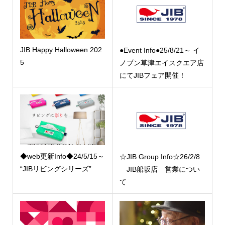
JIB Happy Halloween 202
●Event Info●25/8/21～ イ
5
ノブン草津エイスクエア店
にてJIBフェア開催！
◆web更新Info◆24/5/15～
☆JIB Group Info☆26/2/8
“JIBリビングシリーズ”
JIB船坂店 営業につい
て