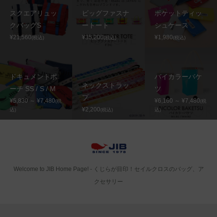
スクエアリュッ
ビッグファスナ
ポケットティッ
クバッグS
ートート
シュケース
¥21,560
¥35,200
¥1,980
(税込)
(税込)
(税込)
ドキュメントポ
バイカラーバケ
ネックストラッ
ーチ SS / S / M
ツ
プ
¥5,830 ～ ¥7,480
¥6,160 ～ ¥7,480
(税
(税
¥2,200
込)
(税込)
込)
Welcome to JIB Home Page! ‐ くじらが目印！セイルクロスのバッグ、ア
クセサリー