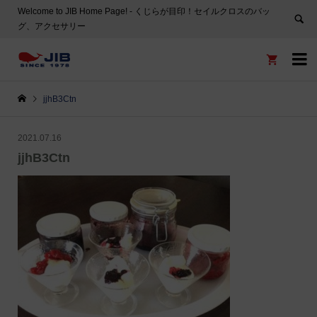
Welcome to JIB Home Page! ‐ くじらが目印！セイルクロスのバッ
グ、アクセサリー


jjhB3Ctn
2021.07.16
jjhB3Ctn