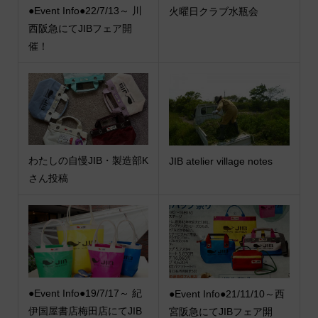
●Event Info●22/7/13～ 川
火曜日クラブ水瓶会
西阪急にてJIBフェア開
催！
わたしの自慢JIB・製造部K
JIB atelier village notes
さん投稿
●Event Info●19/7/17～ 紀
●Event Info●21/11/10～西
伊国屋書店梅田店にてJIB
宮阪急にてJIBフェア開