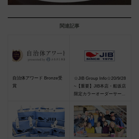
関連記事
自治体アワード Bronze受
☆JIB Group Info☆20/9/28
賞
~【重要】JIB本店・船坂店
限定カラーオーダーサー...