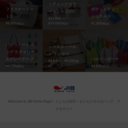
ッティングカラ
ファスナートー
ポケットティッ
ーシリーズ202...
トS
シュケース
¥11,660 ～
¥9,460
¥16,060
¥1,980
(税込)
(税込)
(税込)
バケツトートバ
ショルダーベル
ッグ S チャコー
ト エンボス
ルグレーテープ
バルーンポーチ
¥4,840 ～ ¥5,500
(税
¥4,730
¥4,620
(税込)
込)
(税込)
Welcome to JIB Home Page! ‐ くじらが目印！セイルクロスのバッグ、ア
クセサリー