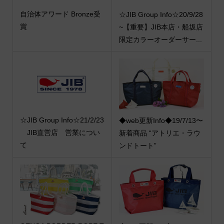
自治体アワード Bronze受
☆JIB Group Info☆20/9/28
賞
~【重要】JIB本店・船坂店
限定カラーオーダーサー...
☆JIB Group Info☆21/2/23
◆web更新Info◆19/7/13〜
JIB直営店 営業につい
新着商品 “アトリエ・ラウ
て
ンドトート”