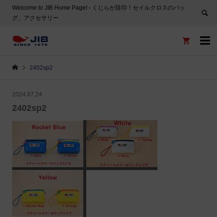
Welcome to JIB Home Page! ‐ くじらが目印！セイルクロスのバッ
グ、アクセサリー


2402sp2
2024.07.24
2402sp2