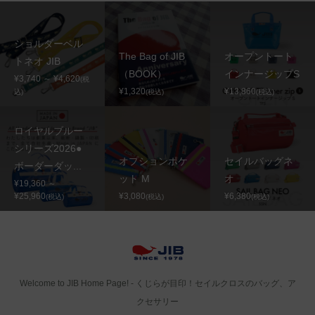
ショルダーベル
The Bag of JIB
オープントート
トネオ JIB
（BOOK）
インナージップS
¥3,740 ～ ¥4,620
(税
¥1,320
¥13,860
込)
(税込)
(税込)
ロイヤルブルー
シリーズ2026●
オプションポケ
セイルバッグネ
ボーダーダッ...
ット M
オ
¥19,360 ～
¥25,960
¥3,080
¥6,380
(税込)
(税込)
(税込)
Welcome to JIB Home Page! ‐ くじらが目印！セイルクロスのバッグ、ア
クセサリー