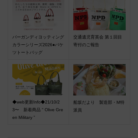
バーガンディヨッティング
交通遺児育英会 第１回目
カラーシリーズ2026●バケ
寄付のご報告
ツトートバッグ
◆web更新Info◆21/10/2
船坂だより 製造部・M特
3〜 新着商品 “ Olive Gre
派員
en Military ”