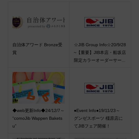
自治体アワード Bronze受
☆JIB Group Info☆20/9/28
賞
~【重要】JIB本店・船坂店
限定カラーオーダーサー...
◆web更新Info◆24/12/7～
●Event Info●19/11/23～
“comoJib Wappen Bakets
グンゼスポーツ 橿原店に
u”
てJIBフェア開催！