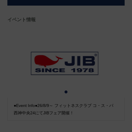
イベント情報
1
2
3
●Event Info●26/8/9～ フィットネスクラブ コ・ス・パ
西神中央24にてJIBフェア開催！