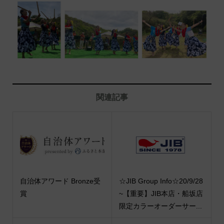
関連記事
自治体アワード Bronze受
☆JIB Group Info☆20/9/28
賞
~【重要】JIB本店・船坂店
限定カラーオーダーサー...