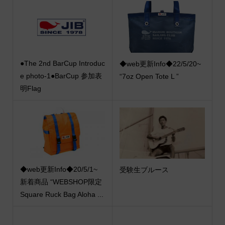
●The 2nd BarCup Introduc
◆web更新Info◆22/5/20~
e photo-1●BarCup 参加表
“7oz Open Tote L ”
明Flag
◆web更新Info◆20/5/1~
受験生ブルース
新着商品 “WEBSHOP限定
Square Ruck Bag Aloha ...