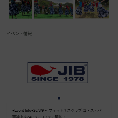
イベント情報
1
2
3
●Event Info●26/8/9～ フィットネスクラブ コ・ス・パ
西神中央24にてJIBフェア開催！