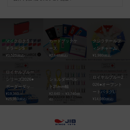
マイクロクラッ
カードブックケ
クジラテールフ
チラージS
ース
ィンチャーム
¥3,520
¥2,640
¥1,980
(税込)
(税込)
(税込)
ロイヤルブルー
ロイヤルブルー2
シリーズ2026●
ショルダーベル
026●オープント
ボーダーダッ...
ト25mm幅
ートバッグL
¥19,360 ～
¥2,640 ～ ¥3,740
(税
¥25,960
¥14,080
(税込)
込)
(税込)