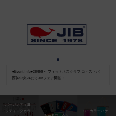
1
2
3
●Event Info●26/8/9～ フィットネスクラブ コ・ス・パ
西神中央24にてJIBフェア開催！
バーガンディヨ
ッティングカラ
バイカラーバケ
カードブックケ