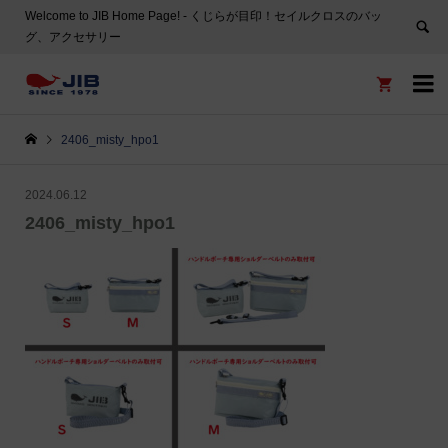
Welcome to JIB Home Page! ‐ くじらが目印！セイルクロスのバッ
グ、アクセサリー


2406_misty_hpo1
2024.06.12
2406_misty_hpo1