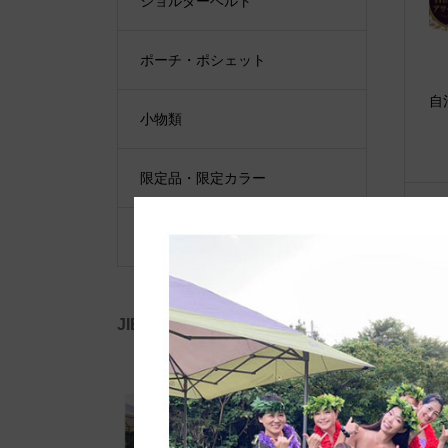
ショルダーベルト
ポーチ・ポシェット
自
小物類
限定品・限定カラー
その他
JIB公式SNS
◆w
品 
Ms