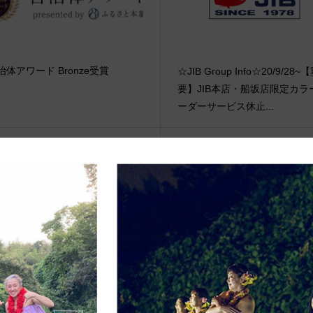
治体アワード Bronze受賞
☆JIB Group Info☆20/9/28~
要】JIB本店・船坂店限定カラ
ーダーサービス休止...
eb更新Info◆19/09/28〜 新着商
ラージダッフルバッグ
“Olive Green/SJ OPEN D TOTE
ize”