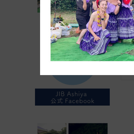
◆w
“
ム”