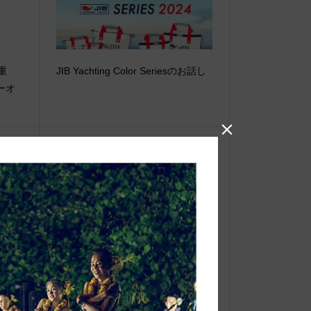
【重
JIB Yachting Color Seriesのお話し
ーオ

●Event Info●25/10/8～千里阪急に
てJIBフェア開催！