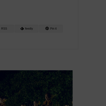
RSS
feedly
Pin it