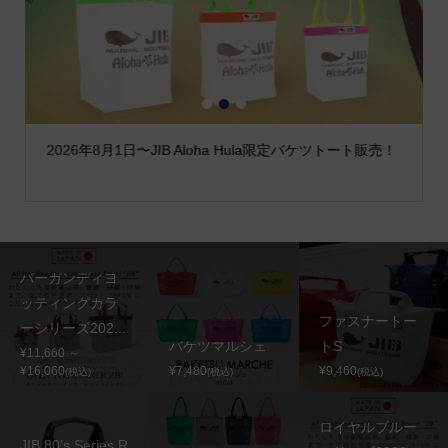
1
2
3
2026年8月1日〜JIB Aloha Hula限定バケツトート販売！
バーガンディヨ
ッティングカラ
ファスナートー
ーシリーズ202...
バケツマルシェ
トS
¥11,660 ～
¥16,060
¥7,480
¥9,460
(税込)
(税込)
(税込)
ロイヤルブルー
JIB 80’s Series R