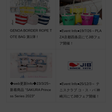
GENOA BORDER ROPE T
●Event Info●19/7/26～PLA
OTE BAG 第1弾！
ZA京都四条店にてJIBフェ
ア開催！
◆web更新Info◆23/3/25~
●Event Info●25/12/3～ テ
新着商品 “SAKURA Prince
ニスクラブ コ・ス・パ 神
ss Series 2023″
崎川にてJIBフェア開催！