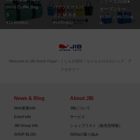
シリーズ2026●
ound Duffle Bag
バケツトートバ
オープントー...
S
ッグ M ネオ
¥8,360 ～ ¥9,020
(税
¥15,400
¥5,830
(税込)
(税込)
込)
Welcome to JIB Home Page! ‐ くじらが目印！セイルクロスのバッグ、ア
クセサリー
News & Blog
About JIB
Web更新info
JIBについて
Event info
サービス
JIB Group info
ショップリスト（販売店情報）
SHOP BLOG
SDGsの取り組み