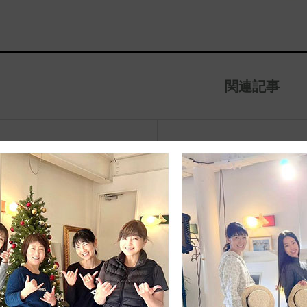
関連記事
治体アワード Bronze受賞
☆JIB Group Info☆20/9/28~
要】JIB本店・船坂店限定カラ
ーダーサービス休止...