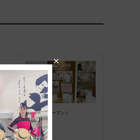

【重
神戸阪急店オープン！
ーオ