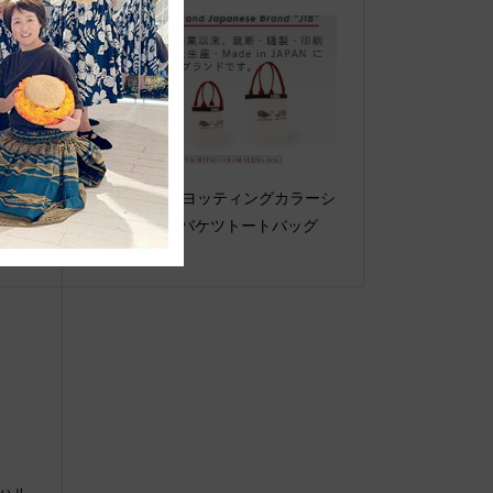
Hul
バーガンディヨッティングカラーシ
mmer
リーズ2026●バケツトートバッグ
べのハル