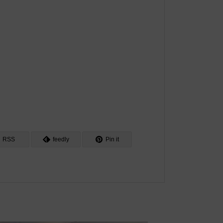
RSS
feedly
Pin it