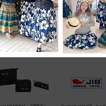
vent Info●22/12/7～ 近鉄百貨店
8/9（土）ジャスミン宮島のJIB 
本町店にてJIBフェア開催！
a部活動日記 ☆Aloha JIB Su
Festa 2025☆
vent Info●25/6/11～ 川西阪急に
●Event Info●24/12/26～あ