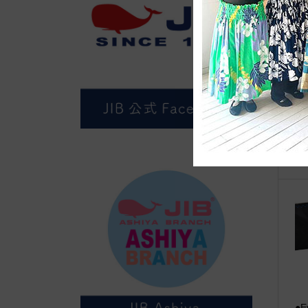
●E
上
●E