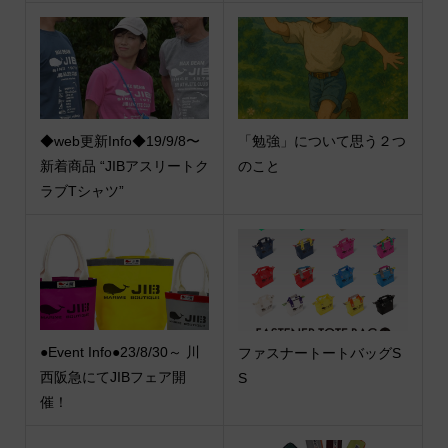
◆web更新Info◆19/9/8〜
「勉強」について思う２つ
新着商品 “JIBアスリートク
のこと
ラブTシャツ”
●Event Info●23/8/30～ 川
ファスナートートバッグS
西阪急にてJIBフェア開
S
催！