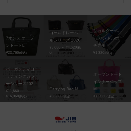
ショルダーベル
ゴールドレーベ
7オンス オープ
ト ハンドルポー
ルシリーズ 2026
ントートL
チ専用
¥3,080 ～ ¥4,620
(税
¥23,760
¥1,320
(税込)
込)
(税込)
バーガンディヨ
オープントート
ッティングカラ
インナージップ
ーシリーズ202...
Carrying Bag M
M
¥11,660 ～
¥16,060
¥30,800
¥16,060
(税込)
(税込)
(税込)