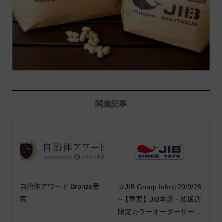
関連記事
自治体アワード Bronze受
☆JIB Group Info☆20/9/28
賞
~【重要】JIB本店・船坂店
限定カラーオーダーサー...