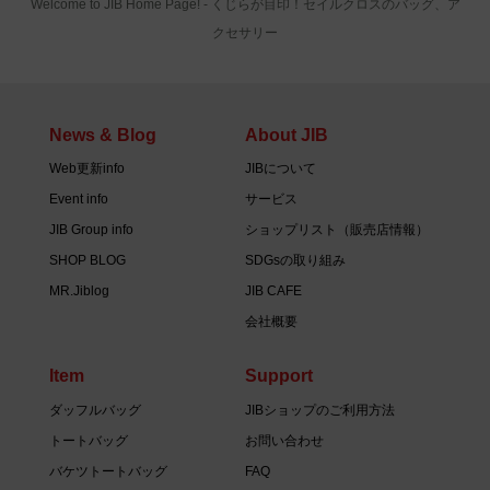
Welcome to JIB Home Page! ‐ くじらが目印！セイルクロスのバッグ、ア
クセサリー
News & Blog
About JIB
Web更新info
JIBについて
Event info
サービス
JIB Group info
ショップリスト（販売店情報）
SHOP BLOG
SDGsの取り組み
MR.Jiblog
JIB CAFE
会社概要
Item
Support
ダッフルバッグ
JIBショップのご利用方法
トートバッグ
お問い合わせ
バケツトートバッグ
FAQ