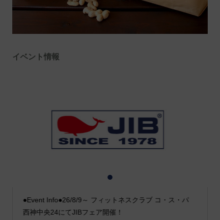
イベント情報
1
2
3
●Event Info●26/8/9～ フィットネスクラブ コ・ス・パ
西神中央24にてJIBフェア開催！