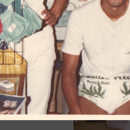
治体アワード Bronze受賞
☆JIB Group Info☆20/9/28~
要】JIB本店・船坂店限定カラ
ーダーサービス休止...