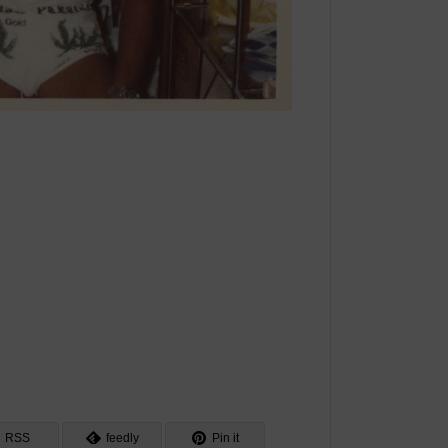
RSS
feedly
Pin it