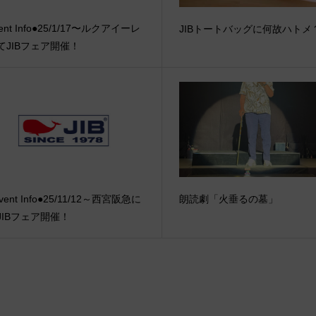
ent Info●25/1/17〜ルクアイーレ
JIBトートバッグに何故ハトメ
てJIBフェア開催！
vent Info●25/11/12～西宮阪急に
朗読劇「火垂るの墓」
JIBフェア開催！