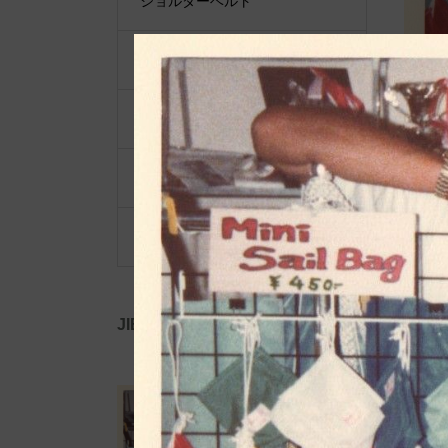
ショルダーベルト
ポーチ・ポシェット
小物類
限定品・限定カラー
その他
JIB公式SNS