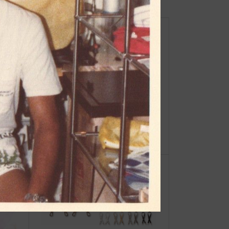
【重
☆JIB Group Info☆VERY 8月号
ーオ