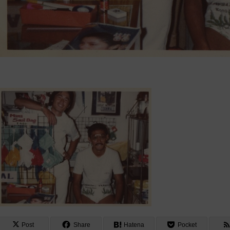
Post
Share
Hatena
Pocket