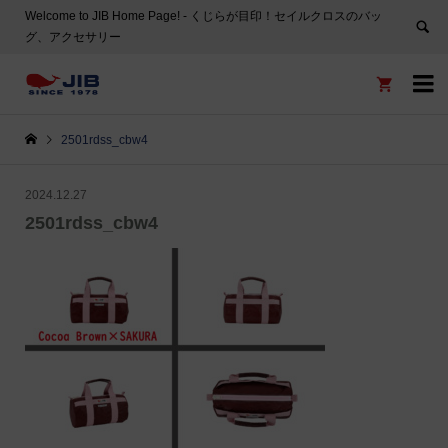
Welcome to JIB Home Page! ‐ くじらが目印！セイルクロスのバッ
グ、アクセサリー


2501rdss_cbw4
2024.12.27
2501rdss_cbw4