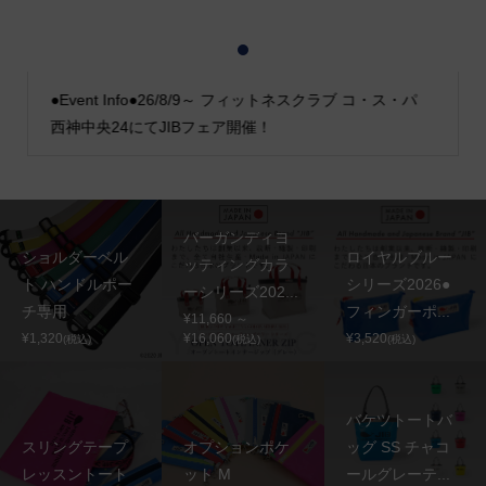
1
2
3
●Event Info●26/8/9～ フィットネスクラブ コ・ス・パ
西神中央24にてJIBフェア開催！
バーガンディヨ
ショルダーベル
ロイヤルブルー
ッティングカラ
ト ハンドルポー
シリーズ2026●
ーシリーズ202...
チ専用
フィンガーポ...
¥11,660 ～
¥1,320
¥16,060
¥3,520
(税込)
(税込)
(税込)
バケツトートバ
スリングテープ
オプションポケ
ッグ SS チャコ
レッスントート
ット M
ールグレーテ...