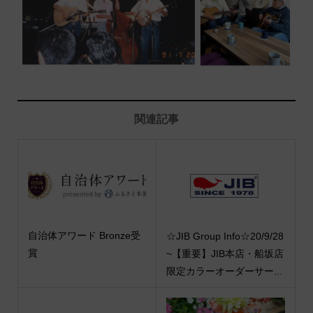
関連記事
自治体アワード Bronze受
☆JIB Group Info☆20/9/28
賞
~【重要】JIB本店・船坂店
限定カラーオーダーサー...