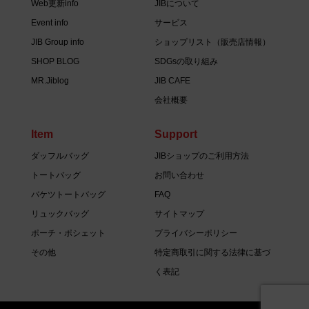
Web更新info
JIBについて
Event info
サービス
JIB Group info
ショップリスト（販売店情報）
SHOP BLOG
SDGsの取り組み
MR.Jiblog
JIB CAFE
会社概要
Item
Support
ダッフルバッグ
JIBショップのご利用方法
トートバッグ
お問い合わせ
バケツトートバッグ
FAQ
リュックバッグ
サイトマップ
ポーチ・ポシェット
プライバシーポリシー
その他
特定商取引に関する法律に基づ
く表記