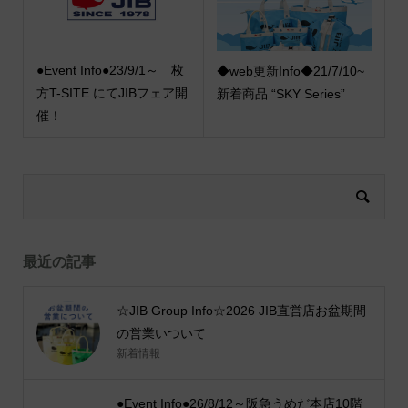
●Event Info●23/9/1～ 枚
◆web更新Info◆21/7/10~
方T-SITE にてJIBフェア開
新着商品 “SKY Series”
催！
最近の記事
☆JIB Group Info☆2026 JIB直営店お盆期間
の営業いついて
新着情報
●Event Info●26/8/12～阪急うめだ本店10階