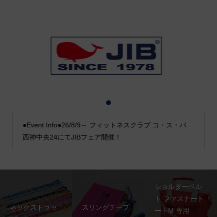
1
2
3
●Event Info●26/8/9～ フィットネスクラブ コ・ス・パ
西神中央24にてJIBフェア開催！
ショルダーベル
ト ファスナート
ネックストラッ
スリングテープ
ートM 専用