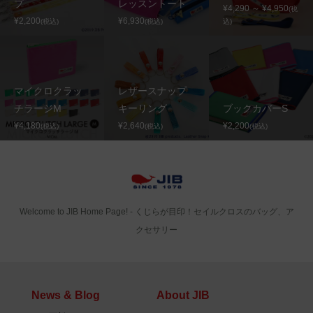
プ
レッスントート
¥4,290 ～ ¥4,950
(税
¥2,200
¥6,930
(税込)
(税込)
込)
マイクロクラッ
レザースナップ
チラージM
キーリング
ブックカバーS
¥4,180
¥2,640
¥2,200
(税込)
(税込)
(税込)
Welcome to JIB Home Page! ‐ くじらが目印！セイルクロスのバッグ、ア
クセサリー
News & Blog
About JIB