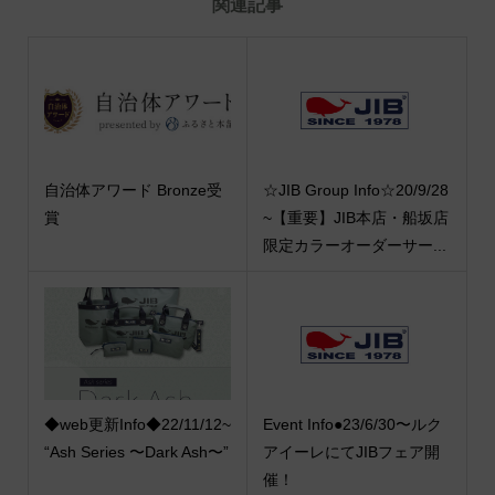
関連記事
自治体アワード Bronze受
☆JIB Group Info☆20/9/28
賞
~【重要】JIB本店・船坂店
限定カラーオーダーサー...
◆web更新Info◆22/11/12~
Event Info●23/6/30〜ルク
“Ash Series 〜Dark Ash〜”
アイーレにてJIBフェア開
催！