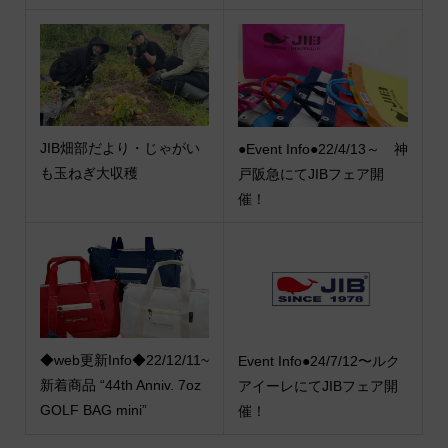
JIB畑部だより・じゃがい
●Event Info●22/4/13～ 神
も玉ねぎ大収穫
戸阪急にてJIBフェア開
催！
◆web更新Info◆22/12/11~
Event Info●24/7/12〜ルク
新着商品 “44th Anniv. 7oz
アイーレにてJIBフェア開
GOLF BAG mini”
催！