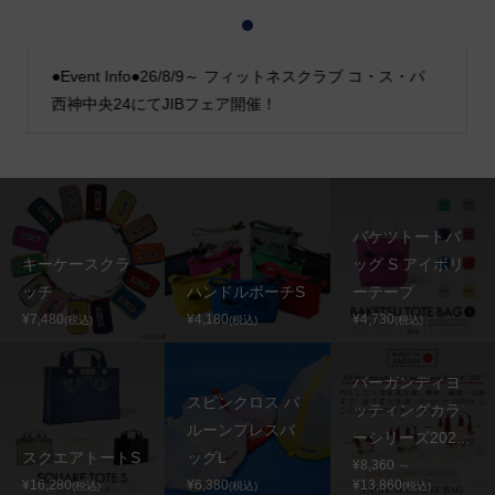
1
2
3
●Event Info●26/8/9～ フィットネスクラブ コ・ス・パ
西神中央24にてJIBフェア開催！
バケツトートバ
キーケースクラ
ッグ S アイボリ
ッチ
ハンドルポーチS
ーテープ
¥7,480
¥4,180
¥4,730
(税込)
(税込)
(税込)
バーガンディヨ
スピンクロス バ
ッティングカラ
ルーンプレスバ
ーシリーズ202...
スクエアトートS
ッグL
¥8,360 ～
¥16,280
¥6,380
¥13,860
(税込)
(税込)
(税込)