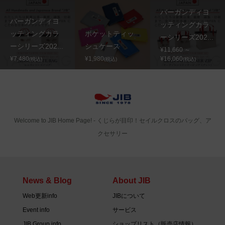
バーガンディヨ
バーガンディヨ
ッティングカラ
ッティングカラ
ポケットティッ
ーシリーズ202...
ーシリーズ202...
シュケース
¥11,660 ～
¥7,480
¥1,980
¥16,060
(税込)
(税込)
(税込)
Welcome to JIB Home Page! ‐ くじらが目印！セイルクロスのバッグ、ア
クセサリー
News & Blog
About JIB
Web更新info
JIBについて
Event info
サービス
JIB Group info
ショップリスト（販売店情報）