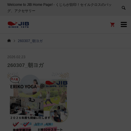
Welcome to JIB Home Page! ‐ くじらが目印！セイルクロスのバッ
グ、アクセサリー


260307_朝ヨガ
2026.02.23
260307_朝ヨガ