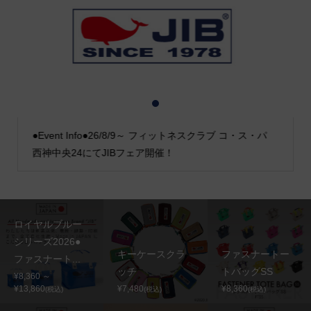
1
2
3
●Event Info●26/8/9～ フィットネスクラブ コ・ス・パ
西神中央24にてJIBフェア開催！
ロイヤルブルー
シリーズ2026●
キーケースクラ
ファスナートー
ファスナート...
ッチ
トバッグSS
¥8,360 ～
¥13,860
¥7,480
¥8,360
(税込)
(税込)
(税込)