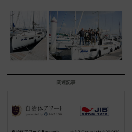
関連記事
自治体アワード Bronze受
☆JIB Group Info☆20/9/28