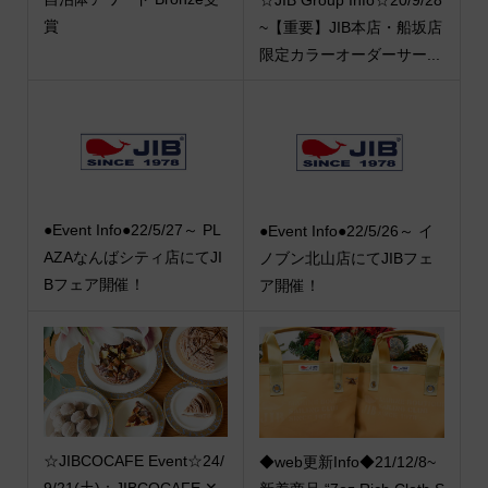
賞
~【重要】JIB本店・船坂店
限定カラーオーダーサー...
●Event Info●22/5/27～ PL
●Event Info●22/5/26～ イ
AZAなんばシティ店にてJI
ノブン北山店にてJIBフェ
Bフェア開催！
ア開催！
☆JIBCOCAFE Event☆24/
◆web更新Info◆21/12/8~