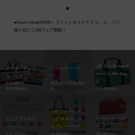
1
2
3
●Event Info●26/8/9～ フィットネスクラブ コ・ス・パ三
国ヶ丘にてJIBフェア開催！
JIB 80’s Series R
ボーダーダッフ
バイカラーバケ
ound Duffle Bag
ルバッグ
ツ
S
¥19,360 ～
¥6,160 ～ ¥7,480
(税
¥25,960
¥15,400
(税込)
込)
(税込)
バケツトートバ
ビッグファスナ
ッグ M チャコー
セイルバッグネ
ートート
ルグレーテープ
オ
¥35,200
¥5,830
¥6,380
(税込)
(税込)
(税込)