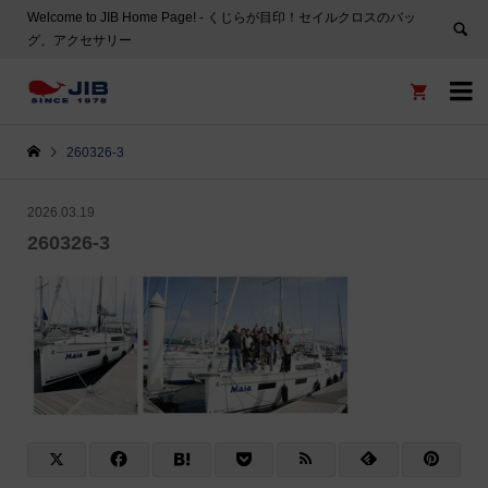
Welcome to JIB Home Page! ‐ くじらが目印！セイルクロスのバッ
グ、アクセサリー


260326-3
2026.03.19
260326-3