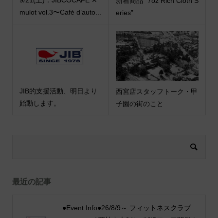
9/21(土)：JIBCOCAFE ✕
新着商品 “7oz Rich Cloth S
mulot vol.3〜Café d’auto...
eries”
JIB的支援活動、明日より
西宮店スタッフトーク・甲
始動します。
子園の街のこと
最近の記事
●Event Info●26/8/9～ フィットネスクラブ