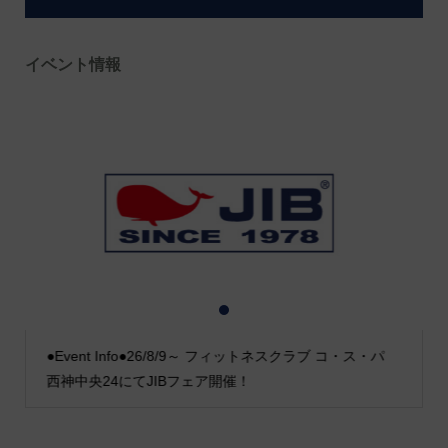
イベント情報
1
2
3
●Event Info●26/8/9～ フィットネスクラブ コ・ス・パ
西神中央24にてJIBフェア開催！