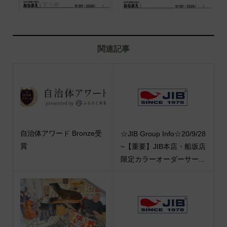
関連記事
自治体アワード Bronze受
☆JIB Group Info☆20/9/28
賞
~【重要】JIB本店・船坂店
限定カラーオーダーサー...