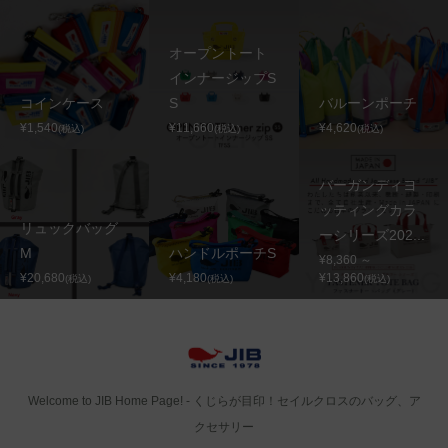
オープントート
インナージップS
コインケース
S
バルーンポーチ
¥1,540
¥11,660
¥4,620
(税込)
(税込)
(税込)
バーガンディヨ
ッティングカラ
リュックバッグ
ーシリーズ202...
M
ハンドルポーチS
¥8,360 ～
¥20,680
¥4,180
¥13,860
(税込)
(税込)
(税込)
Welcome to JIB Home Page! ‐ くじらが目印！セイルクロスのバッグ、ア
クセサリー