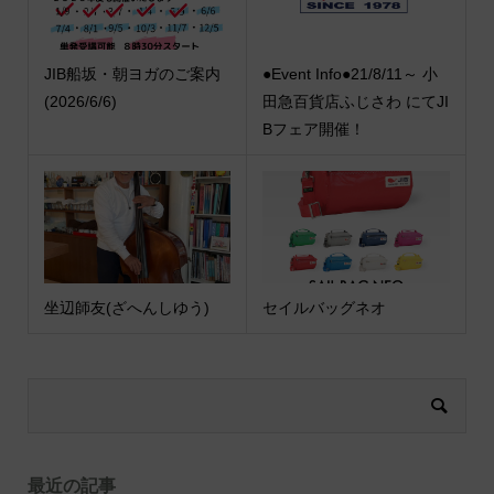
JIB船坂・朝ヨガのご案内
●Event Info●21/8/11～ 小
(2026/6/6)
田急百貨店ふじさわ にてJI
Bフェア開催！
坐辺師友(ざへんしゆう)
セイルバッグネオ
最近の記事