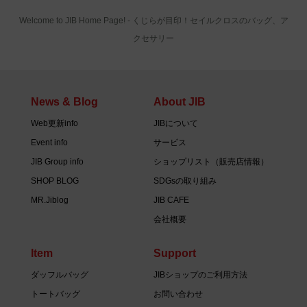
Welcome to JIB Home Page! ‐ くじらが目印！セイルクロスのバッグ、ア
クセサリー
News & Blog
About JIB
Web更新info
JIBについて
Event info
サービス
JIB Group info
ショップリスト（販売店情報）
SHOP BLOG
SDGsの取り組み
MR.Jiblog
JIB CAFE
会社概要
Item
Support
ダッフルバッグ
JIBショップのご利用方法
トートバッグ
お問い合わせ