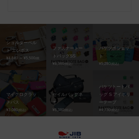
ショルダーベル
ファスナートー
バケツポシェッ
ト エンボス
トバッグSS
ト
¥4,840 ～ ¥5,500
(税
¥8,360
¥5,280
込)
(税込)
(税込)
バケツトートバ
マイクロクラッ
セイルバッグネ
ッグ S アイボリ
チパス
オ
ーテープ
¥3,080
¥6,380
¥4,730
(税込)
(税込)
(税込)