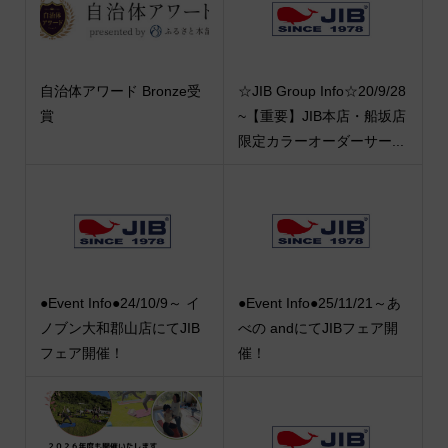
自治体アワード Bronze受
☆JIB Group Info☆20/9/28
賞
~【重要】JIB本店・船坂店
限定カラーオーダーサー...
●Event Info●24/10/9～ イ
●Event Info●25/11/21～あ
ノブン大和郡山店にてJIB
べの andにてJIBフェア開
フェア開催！
催！