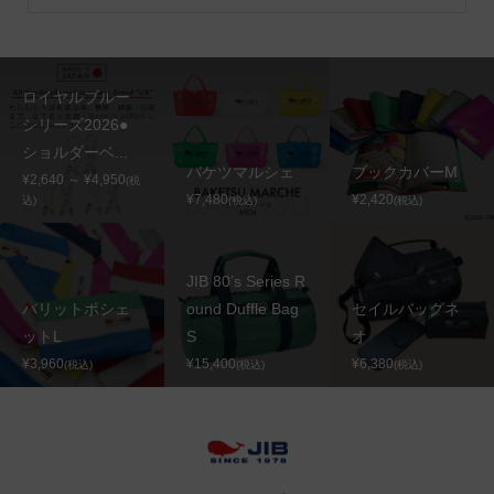
ロイヤルブルー
シリーズ2026●
ショルダーベ...
バケツマルシェ
ブックカバーM
¥2,640 ～ ¥4,950
(税
¥7,480
¥2,420
込)
(税込)
(税込)
JIB 80’s Series R
バリットポシェ
ound Duffle Bag
セイルバッグネ
ットL
S
オ
¥3,960
¥15,400
¥6,380
(税込)
(税込)
(税込)