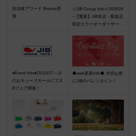
自治体アワード Bronze受
☆JIB Group Info☆20/9/28
賞
~【重要】JIB本店・船坂店
限定カラーオーダーサー...
●Event Info●25/10/17～み
◆web更新Info◆ 大切な彼
のおキューズモールにてJI
にJIBのバレンタイン！
Bフェア開催！