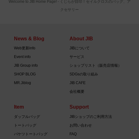
Welcome to JIB Home Page! ‐ くじらが目印！セイルクロスのバッグ、ア
クセサリー
News & Blog
About JIB
Web更新info
JIBについて
Event info
サービス
JIB Group info
ショップリスト（販売店情報）
SHOP BLOG
SDGsの取り組み
MR.Jiblog
JIB CAFE
会社概要
Item
Support
ダッフルバッグ
JIBショップのご利用方法
トートバッグ
お問い合わせ
バケツトートバッグ
FAQ