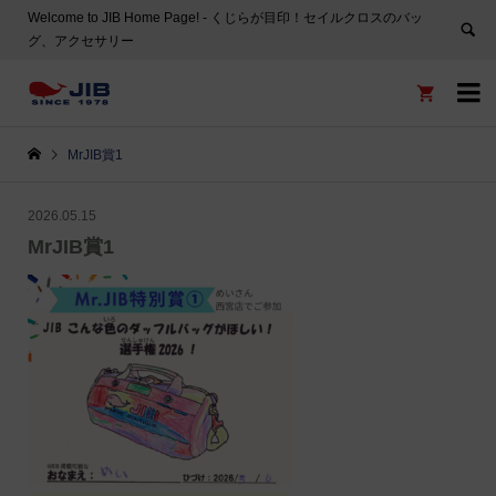
Welcome to JIB Home Page! ‐ くじらが目印！セイルクロスのバッ
グ、アクセサリー


MrJIB賞1
2026.05.15
MrJIB賞1