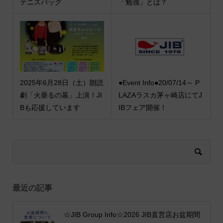
テニスバッグ
「勉強」とは？
2025年6月28日（土）朗読
●Event Info●20/07/14～ P
劇「火垂るの墓」上演！JI
LAZAラスカ茅ヶ崎店にてJ
Bも応援しています
IBフェア開催！
最近の記事
☆JIB Group Info☆2026 JIB直営店お盆期間