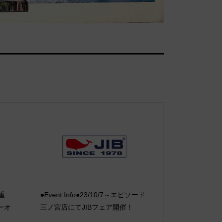
【重
●Event Info●23/10/7～エピソード
ーオ
三ノ宮店にてJIBフェア開催！