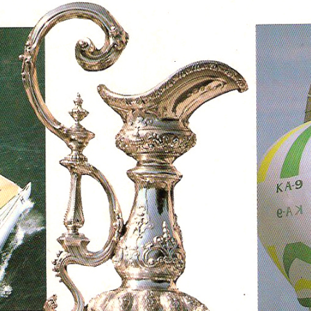
Post
Share
Hatena
Pocket