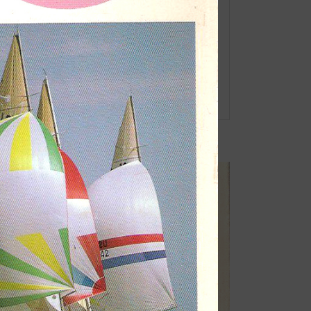
RSS
feedly
Pin it