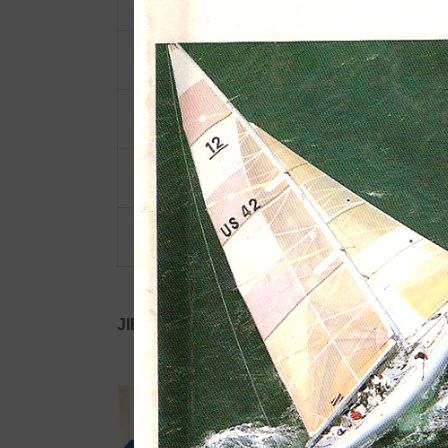
ショルダーベルト
ポーチ・ポシェット
小物類
限定品・限定カラー
その他
JIB公式SNS