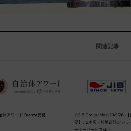
関連記事
治体アワード Bronze受賞
☆JIB Group Info☆20/9/28~
要】JIB本店・船坂店限定カラ
ーダーサービス休止...