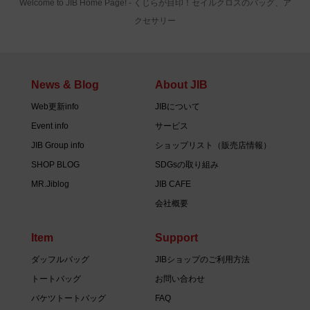
Welcome to JIB Home Page! ‐ くじらが目印！セイルクロスのバッグ、ア
クセサリー
News & Blog
About JIB
Web更新info
JIBについて
Event info
サービス
JIB Group info
ショップリスト（販売店情報）
SHOP BLOG
SDGsの取り組み
MR.Jiblog
JIB CAFE
会社概要
Item
Support
ダッフルバッグ
JIBショップのご利用方法
トートバッグ
お問い合わせ
バケツトートバッグ
FAQ