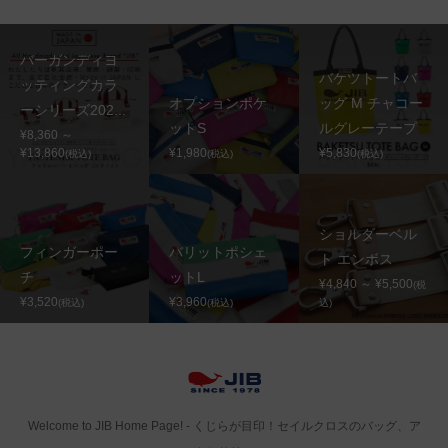
バーガンディヨ
バケツトートバ
ッティングカラ
オプションポケ
ッグ M チャコー
ーシリーズ202...
ットS
ルグレーテープ
¥8,360 ～
¥13,860
¥1,980
¥5,830
(税込)
(税込)
(税込)
ショルダーベル
フィンガーポー
バリットポシェ
ト エンボス
チ
ットL
¥4,840 ～ ¥5,500
(税
¥3,520
¥3,960
(税込)
(税込)
込)
Welcome to JIB Home Page! ‐ くじらが目印！セイルクロスのバッグ、ア