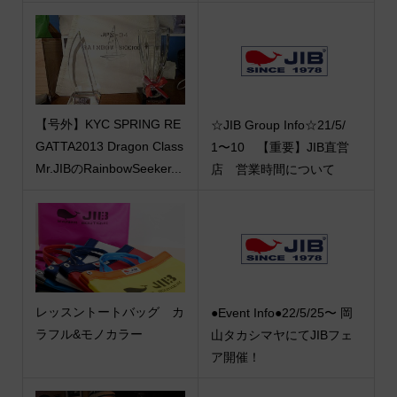
【号外】KYC SPRING RE
☆JIB Group Info☆21/5/
GATTA2013 Dragon Class
1〜10 【重要】JIB直営
Mr.JIBのRainbowSeeker...
店 営業時間について
レッスントートバッグ カ
●Event Info●22/5/25〜 岡
ラフル&モノカラー
山タカシマヤにてJIBフェ
ア開催！