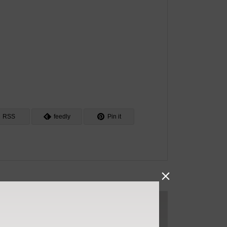
RSS
feedly
Pin it
