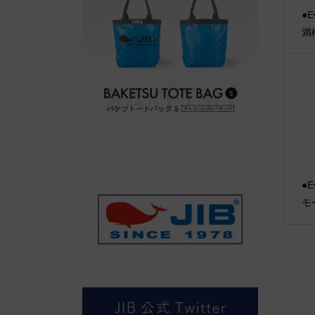
●E
満
●E
モ