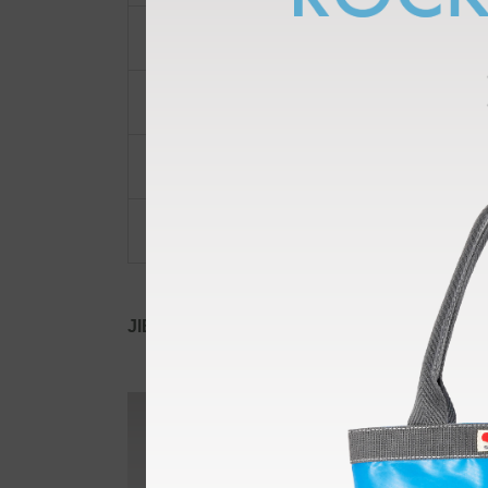
ポーチ・ポシェット
小物類
限定品・限定カラー
その他
JIB公式SNS