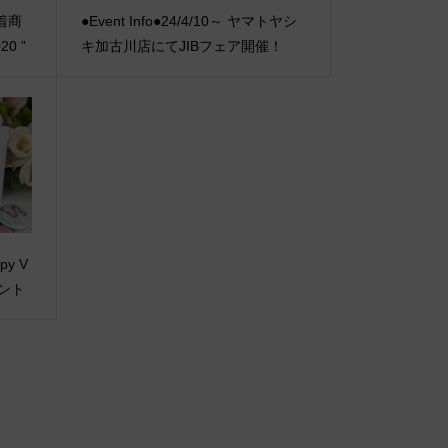
新着商
●Event Info●24/4/10～ ヤマトヤシ
20 ”
キ加古川店にてJIBフェア開催！
ppy V
ゼント