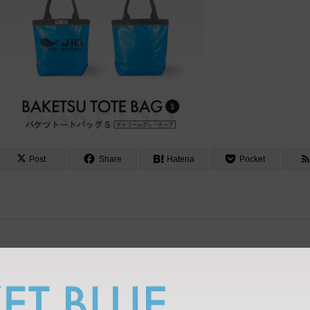
Post
Share
Hatena
Pocket