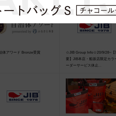
治体アワード Bronze受賞
☆JIB Group Info☆20/9/28~
要】JIB本店・船坂店限定カラ
ーダーサービス休止...