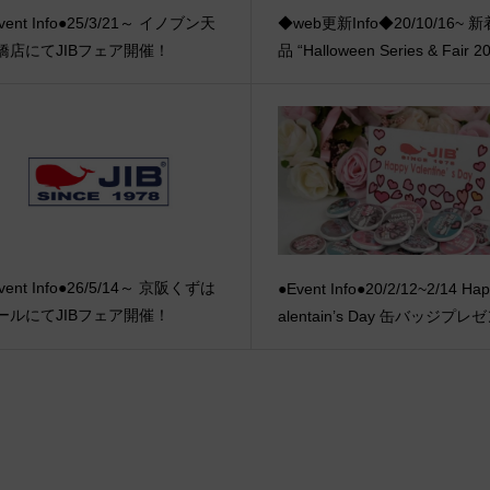
vent Info●25/3/21～ イノブン天
◆web更新Info◆20/10/16~ 
橋店にてJIBフェア開催！
品 “Halloween Series & Fair 20
vent Info●26/5/14～ 京阪くずは
●Event Info●20/2/12~2/14 Ha
ールにてJIBフェア開催！
alentain’s Day 缶バッジプレ