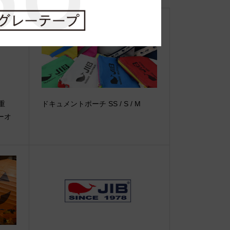
【重
ドキュメントポーチ SS / S / M
ーオ