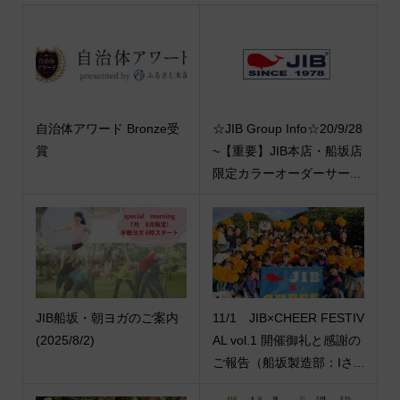
自治体アワード Bronze受
☆JIB Group Info☆20/9/28
賞
~【重要】JIB本店・船坂店
限定カラーオーダーサー...
JIB船坂・朝ヨガのご案内
11/1 JIB×CHEER FESTIV
(2025/8/2)
AL vol.1 開催御礼と感謝の
ご報告（船坂製造部：Iさ...