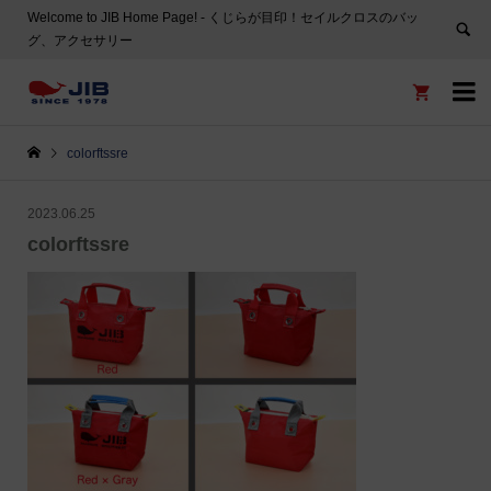
Welcome to JIB Home Page! ‐ くじらが目印！セイルクロスのバッ
グ、アクセサリー


colorftssre
2023.06.25
colorftssre