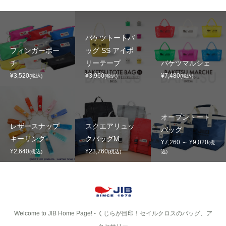
バケツトートバ
フィンガーポー
ッグ SS アイボ
チ
リーテープ
バケツマルシェ
¥3,520
¥3,960
¥7,480
(税込)
(税込)
(税込)
オープントート
レザースナップ
スクエアリュッ
バッグ
キーリング
クバッグM
¥7,260 ～ ¥9,020
(税
¥2,640
¥23,760
(税込)
(税込)
込)
Welcome to JIB Home Page! ‐ くじらが目印！セイルクロスのバッグ、ア