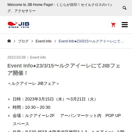
Welcome to JIB Home Page! ‐ くじらが目印！セイルクロスのバッ
グ、アクセサリー


ブログ
Event info
Event Info●23/3/15〜ルクアイーレにてJIBフェア開催！
2023.03.08
Event info
Event Info●23/3/15〜ルクアイーレにてJIBフェ
ア開催！
＜ルクアイーレ JIBフェア＞
日時：2023年3月15日（水）〜3月21日（火）
時間：10:30～20:30
会場：ルクアイーレ2F アーバンマーケット内 POP UP
スペース
住所：〒530-8558 大阪市北区梅田3-1-3 ルクアイーレ２階