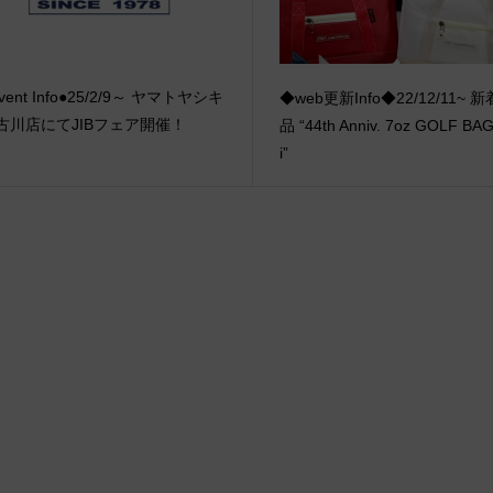
vent Info●25/2/9～ ヤマトヤシキ
◆web更新Info◆22/12/11~ 
古川店にてJIBフェア開催！
品 “44th Anniv. 7oz GOLF BAG
i”