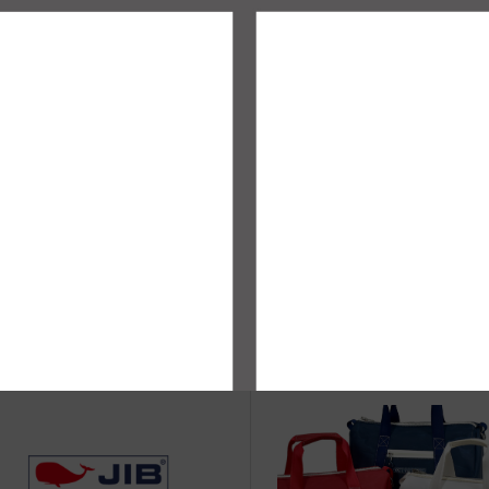
治体アワード Bronze受賞
☆JIB Group Info☆20/9/28~
要】JIB本店・船坂店限定カラ
ーダーサービス休止...
ニチュアヨットの世界
第1回 Mr.JIBレスキュー教室 wit
B Bag 2013.6.29@JIB芦屋店