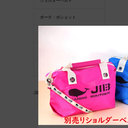
ショルダーベルト
ポーチ・ポシェット
小物類
限定品・限定カラー
その他
JIB公式SNS