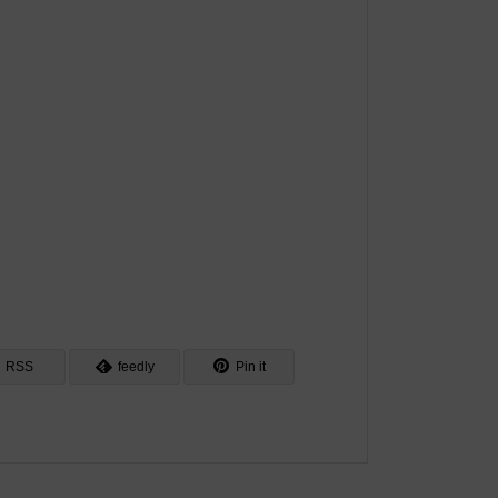
RSS
feedly
Pin it