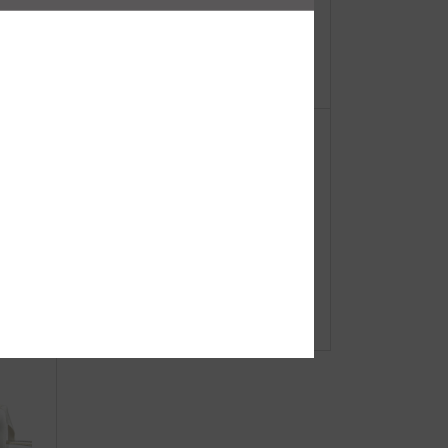
【重
●Event Info●24/6/27～ イノブン大
ーオ
和郡山店にてJIBフェア開催！
h JI
ロイヤルブルーシリーズ2026●バケ
ツトートバッグ