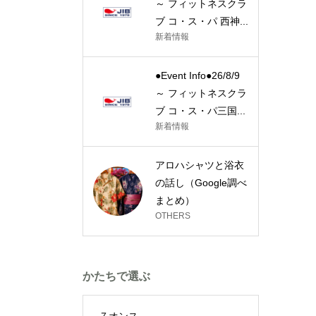
～ フィットネスクラ
ブ コ・ス・パ 西神...
新着情報
●Event Info●26/8/9
～ フィットネスクラ
ブ コ・ス・パ三国...
新着情報
アロハシャツと浴衣
の話し（Google調べ
まとめ）
OTHERS
かたちで選ぶ