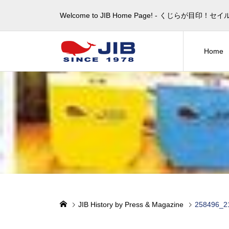
Welcome to JIB Home Page! ‐ くじらが
Home
JIB History by Press & Magazine
258496_2