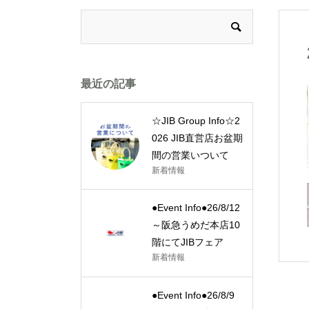
最近の記事
☆JIB Group Info☆2
026 JIB直営店お盆期
間の営業いついて
新着情報
●Event Info●26/8/12
～阪急うめだ本店10
階にてJIBフェア
新着情報
●Event Info●26/8/9