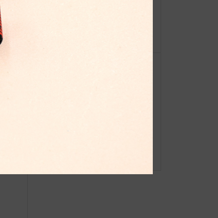
【重
シーピッグ
ーオ
◆web更新Info◆23/9/29~ “JIB Hap
py Halloween Fair 2023”