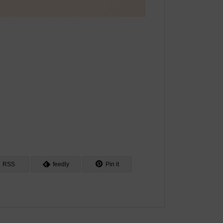
RSS
feedly
Pin it