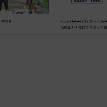
C練習会 6/5
●Event Info●22/12/15～PLA
高島屋S・C店にてJIBフェア