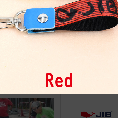
治体アワード Bronze受賞
☆JIB Group Info☆20/9/28~
要】JIB本店・船坂店限定カラ
ーダーサービス休止...
in BAKETSU
tuxedo＆dress