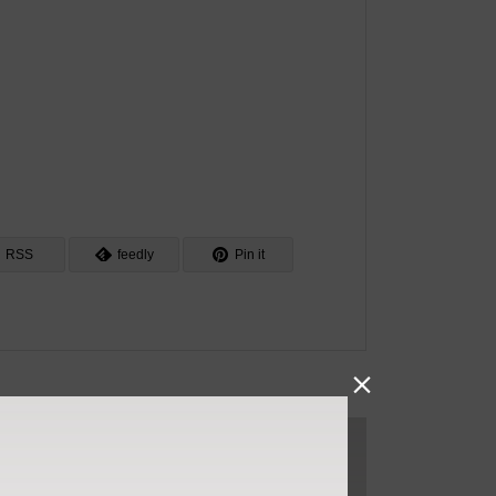
RSS
feedly
Pin it
