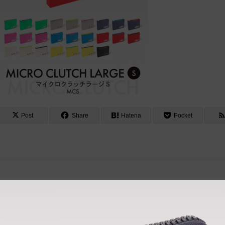
Post
Share
Hatena
Pocket