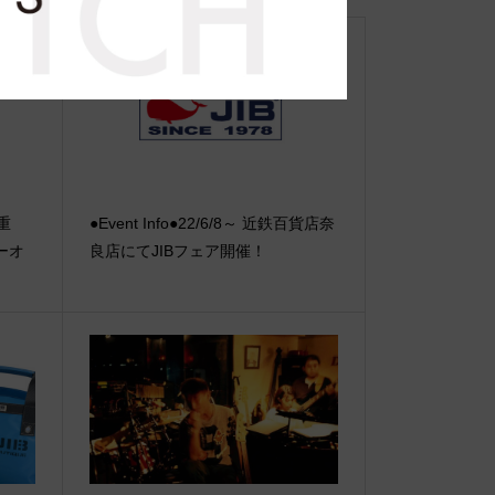
【重
●Event Info●22/6/8～ 近鉄百貨店奈
ーオ
良店にてJIBフェア開催！