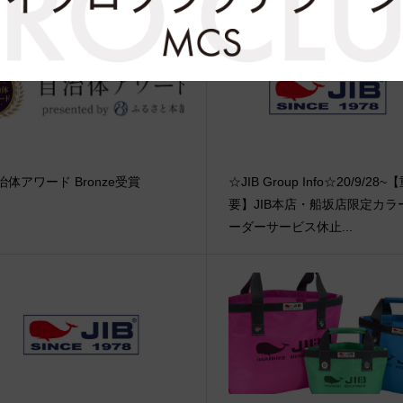
治体アワード Bronze受賞
☆JIB Group Info☆20/9/28~
要】JIB本店・船坂店限定カラ
ーダーサービス休止...