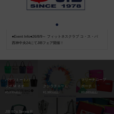
1
2
3
●Event Info●26/8/9～ フィットネスクラブ コ・ス・パ
西神中央24にてJIBフェア開催！
バケツトートバ
マリーナロープ
ッグ M ネオ
クジラチャーム
ポーチ
¥5,830
¥1,980
¥9,680
(税込)
(税込)
(税込)
JIB 80’s Series R