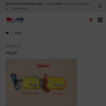
Welcome to JIB Home Page! ‐ くじらが目印！セイルクロスのバッ
グ、アクセサリー


mcp6
2024.08.15
mcp6