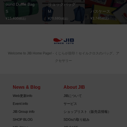
ound Duffle Bag
リュックバッグ
S
M
パスケース
¥15,400
¥20,680
¥3,740
(税込)
(税込)
(税込)
Welcome to JIB Home Page! ‐ くじらが目印！セイルクロスのバッグ、ア
クセサリー
News & Blog
About JIB
Web更新info
JIBについて
Event info
サービス
JIB Group info
ショップリスト（販売店情報）
SHOP BLOG
SDGsの取り組み