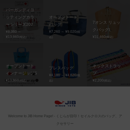
バーガンディヨ
ッティングカラ
オープントート
7オンス リュッ
ーシリーズ202...
バッグ
クバッグL
¥8,360 ～
¥7,260 ～ ¥9,020
(税
¥13,860
¥31,460
(税込)
込)
(税込)
オープントート
ネックストラッ
プレスバッグ
インナージップS
プ
¥4,180 ～ ¥4,620
(税
¥13,860
¥2,200
(税込)
込)
(税込)
Welcome to JIB Home Page! ‐ くじらが目印！セイルクロスのバッグ、ア
クセサリー