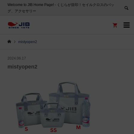
Welcome to JIB Home Page! ‐ くじらが目印！セイルクロスのバッ
グ、アクセサリー


mistyopen2
2024.06.17
mistyopen2