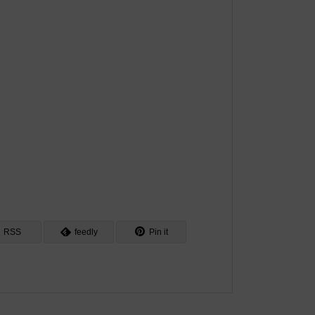
RSS
feedly
Pin it