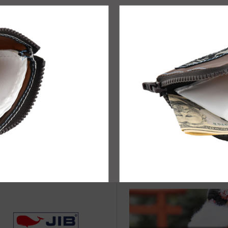
治体アワード Bronze受賞
☆JIB Group Info☆20/9/28~
要】JIB本店・船坂店限定カラ
ーダーサービス休止...
KETSU MARCHE
◆web更新Info◆21/4/2~ 新
“グラスグリーンシリーズ”