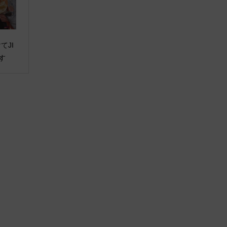
てJI
す