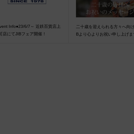
vent Info●23/6/7～ 近鉄百貨店上
二十歳を迎えられる方々へ向け
町店にてJIBフェア開催！
Bより心よりお祝い申し上げま