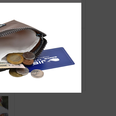
【重
●Event Info●25/7/2～ 近鉄百貨店上
ーオ
本町店にてJIBフェア開催！
着商品
JIBバッグ、それぞれのデザイン誕
生の理由は