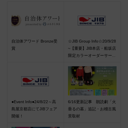
自治体アワード Bronze受
☆JIB Group Info☆20/9/28
賞
~【重要】JIB本店・船坂店
限定カラーオーダーサー...
●Event Info●24/8/22～高
6/16更新記事 朗読劇「火
島屋京都店にてJIBフェア
垂るの墓」追記・お稽古風
開催！
景取材