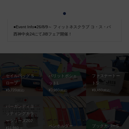
1
2
3
●Event Info●26/8/9～ フィットネスクラブ コ・ス・パ
西神中央24にてJIBフェア開催！
セイルバッグ S
バリットポシェ
ファスナートー
ロープ
ットL
トS
¥5,720
¥3,960
¥9,460
(税込)
(税込)
(税込)
バーガンディヨ
ッティングカラ
ーシリーズ202...
ペンホルダー
ブックカバーS
¥11,660 ～