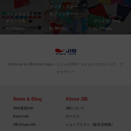
クジラミニテー
マイクロクラッ
ルフィンチャー
チラージS
ム
ブックカバーS
¥3,520
¥1,760
¥2,200
(税込)
(税込)
(税込)
Welcome to JIB Home Page! ‐ くじらが目印！セイルクロスのバッグ、ア
クセサリー
News & Blog
About JIB
Web更新info
JIBについて
Event info
サービス
JIB Group info
ショップリスト（販売店情報）