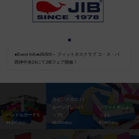
1
2
3
●Event Info●26/8/9～ フィットネスクラブ コ・ス・パ
西神中央24にてJIBフェア開催！
スピンクロス バ
ルーンプレスバ
バリットポシェ
ハンドルポーチS
ッグL
ットL
¥4,180
¥6,380
¥3,960
(税込)
(税込)
(税込)