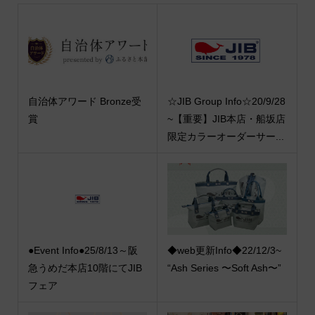
自治体アワード Bronze受
☆JIB Group Info☆20/9/28
賞
~【重要】JIB本店・船坂店
限定カラーオーダーサー...
●Event Info●25/8/13～阪
◆web更新Info◆22/12/3~
急うめだ本店10階にてJIB
“Ash Series 〜Soft Ash〜”
フェア