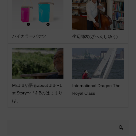
バイカラーバケツ
坐辺師友(ざへんしゆう)
Mr.JIBが語るabout JIB〜1
International Dragon The
st Story〜「JIBのはじまり
Royal Class
は」