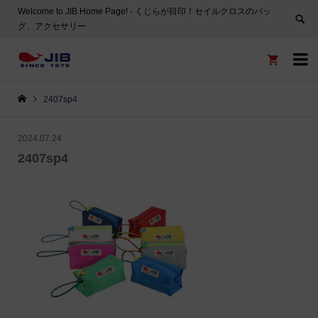
Welcome to JIB Home Page! ‐ くじらが目印！セイルクロスのバッ
グ、アクセサリー


2407sp4
2024.07.24
2407sp4