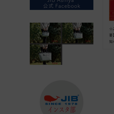
☆J
要
知