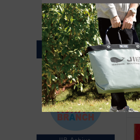
自
●E
和