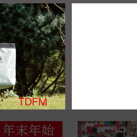
治体アワード Bronze受賞
☆JIB Group Info☆20/9/28~
要】JIB本店・船坂店限定カラ
ーダーサービス休止...
vent Info●24/10/9～ イノブン大
●Event Info●26/1/9～ くず
郡山店にてJIBフェア開催！
にてJIBフェア開催！