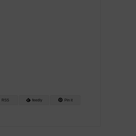
RSS
feedly
Pin it