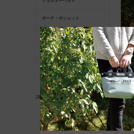
ショルダーベルト
ポーチ・ポシェット
小物類
限定品・限定カラー
その他
JIB公式SNS