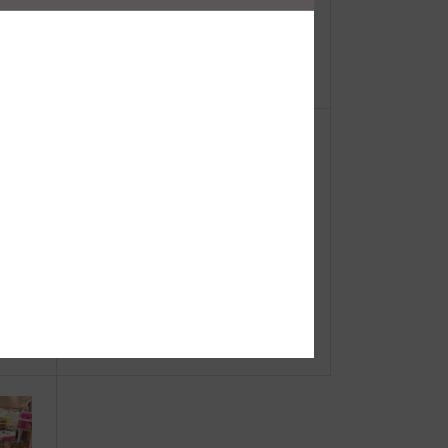
【重
●Event Info●23/8/30～ 川西阪急に
ーオ
てJIBフェア開催！
はモール
3月31日 Mr.JIBさん75歳おめでと
うございます＆新代表お披露目会あ
りがとうござい...