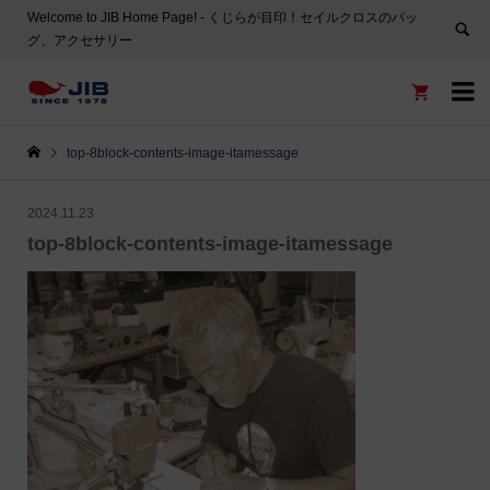
Welcome to JIB Home Page! ‐ くじらが目印！セイルクロスのバッ
グ、アクセサリー


top-8block-contents-image-itamessage
2024.11.23
top-8block-contents-image-itamessage