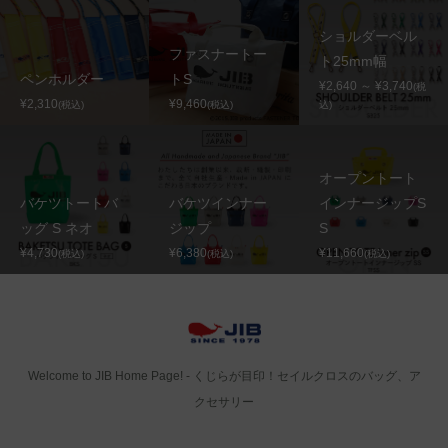
ショルダーベル
ファスナートー
ト25mm幅
ペンホルダー
トS
¥2,640 ～ ¥3,740
(税
¥2,310
¥9,460
(税込)
(税込)
込)
オープントート
バケツトートバ
バケツインナー
インナージップS
ッグ S ネオ
ジップ
S
¥4,730
¥6,380
¥11,660
(税込)
(税込)
(税込)
Welcome to JIB Home Page! ‐ くじらが目印！セイルクロスのバッグ、ア
クセサリー