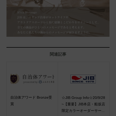
関連記事
自治体アワード Bronze受
☆JIB Group Info☆20/9/28
賞
~【重要】JIB本店・船坂店
限定カラーオーダーサー...