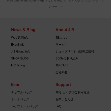
Welcome to JIB Home Page! ‐ くじらが目印！セイルクロスのバッグ、ア
クセサリー
News & Blog
About JIB
Web更新info
JIBについて
Event info
サービス
JIB Group info
ショップリスト（販売店情報）
SHOP BLOG
SDGsの取り組み
MR.Jiblog
JIB CAFE
会社概要
Item
Support
ダッフルバッグ
JIBショップのご利用方法
トートバッグ
お問い合わせ
バケツトートバッグ
FAQ