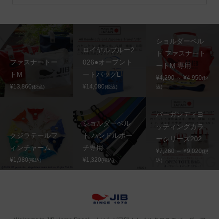
ショルダーベル
ロイヤルブルー2
ト ファスナート
ファスナートー
026●オープント
ートM 専用
トM
ートバッグL
¥4,290 ～ ¥4,950
(税
¥13,860
¥14,080
(税込)
(税込)
込)
バーガンディヨ
ショルダーベル
ッティングカラ
クジラテールフ
ト ハンドルポー
ーシリーズ202...
ィンチャーム
チ専用
¥7,260 ～ ¥9,020
(税
¥1,980
¥1,320
(税込)
(税込)
込)