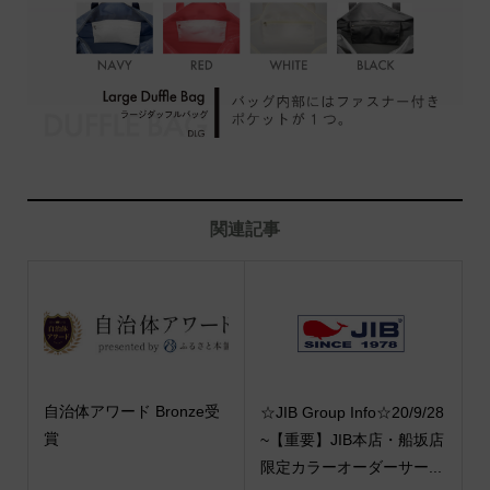
関連記事
自治体アワード Bronze受
☆JIB Group Info☆20/9/28
賞
~【重要】JIB本店・船坂店
限定カラーオーダーサー...