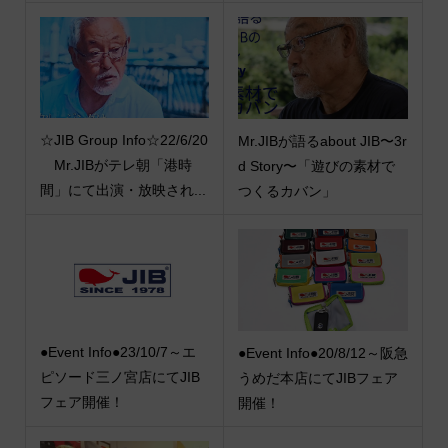
☆JIB Group Info☆22/6/20
Mr.JIBが語るabout JIB〜3r
Mr.JIBがテレ朝「港時
d Story〜「遊びの素材で
間」にて出演・放映され...
つくるカバン」
●Event Info●23/10/7～エ
●Event Info●20/8/12～阪急
ピソード三ノ宮店にてJIB
うめだ本店にてJIBフェア
フェア開催！
開催！