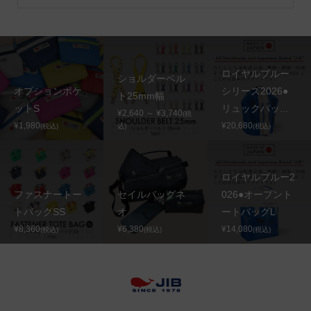
ロイヤルブルー
ショルダーベル
オプションポケ
シリーズ2026●
ト25mm幅
ットS
リュックバッ...
¥2,640 ～ ¥3,740
(税
¥1,980
¥20,680
(税込)
込)
(税込)
ロイヤルブルー2
ファスナートー
セイルバッグネ
026●オープント
トバッグSS
オ
ートバッグL
¥8,360
¥6,380
¥14,080
(税込)
(税込)
(税込)