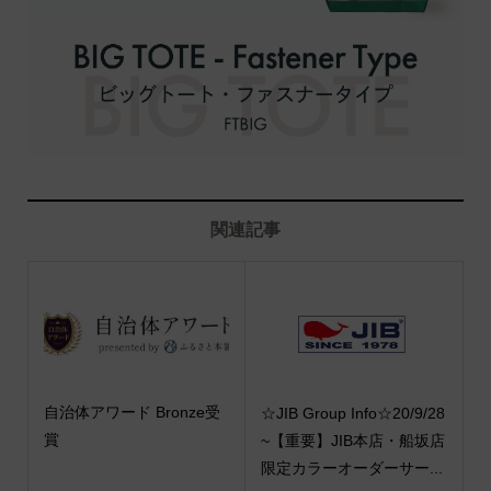
関連記事
自治体アワード Bronze受
☆JIB Group Info☆20/9/28
賞
~【重要】JIB本店・船坂店
限定カラーオーダーサー...