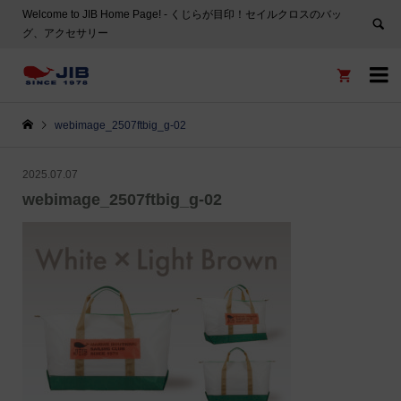
Welcome to JIB Home Page! ‐ くじらが目印！セイルクロスのバッ
グ、アクセサリー


webimage_2507ftbig_g-02
2025.07.07
webimage_2507ftbig_g-02