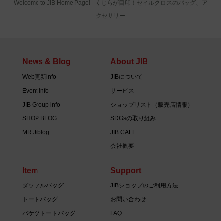
Welcome to JIB Home Page! ‐ くじらが目印！セイルクロスのバッグ、ア
クセサリー
News & Blog
About JIB
Web更新info
JIBについて
Event info
サービス
JIB Group info
ショップリスト（販売店情報）
SHOP BLOG
SDGsの取り組み
MR.Jiblog
JIB CAFE
会社概要
Item
Support
ダッフルバッグ
JIBショップのご利用方法
トートバッグ
お問い合わせ
バケツトートバッグ
FAQ