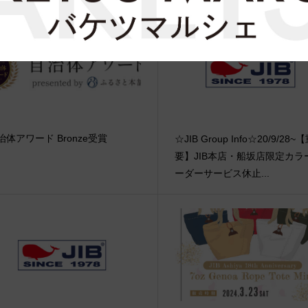
治体アワード Bronze受賞
☆JIB Group Info☆20/9/28~
要】JIB本店・船坂店限定カラ
ーダーサービス休止...