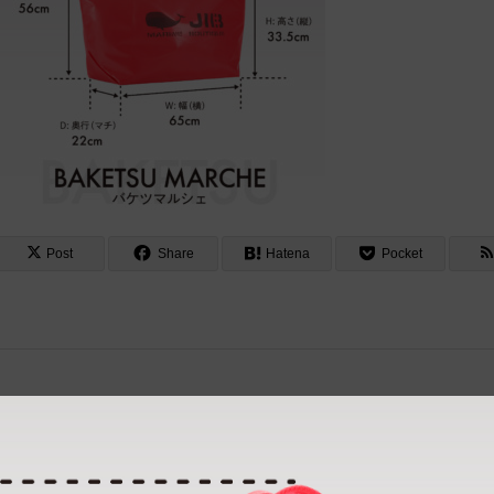
Post
Share
Hatena
Pocket