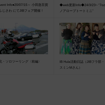
vent Info●20/07/15～ 小田急百貨
◆web更新Info◆24/3/23~ “7o
ふじさわ にてJIBフェア開催！
ノアロープトートミニ”
北・ソロツーリング〈前編〉
IB Hula活動日誌（JIBフラ部
スミンMさん）