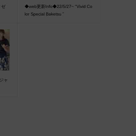
z ゼ
◆web更新Info◆22/5/27~ “Vivid Co
lor Special Baketsu ”
・ジャ