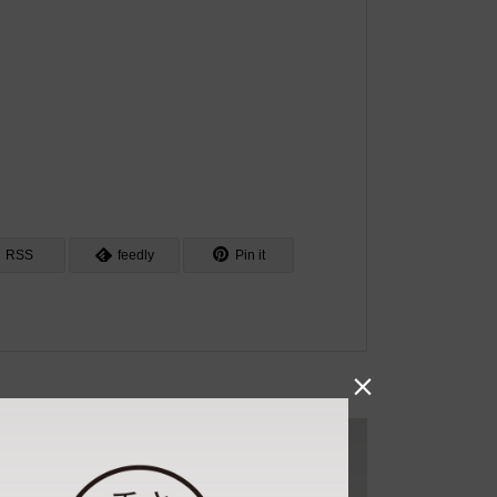
RSS
feedly
Pin it
